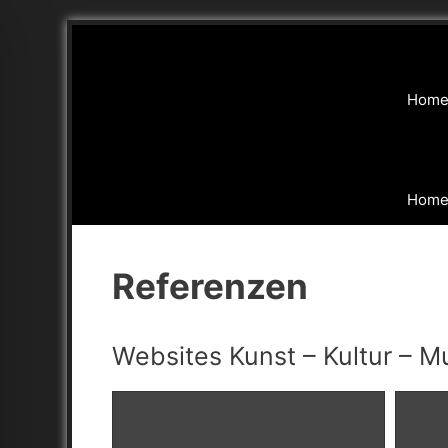
Zum
Inhalt
springen
Hom
Hom
Referenzen
Websites Kunst – Kultur – 
ehinderten-Modus